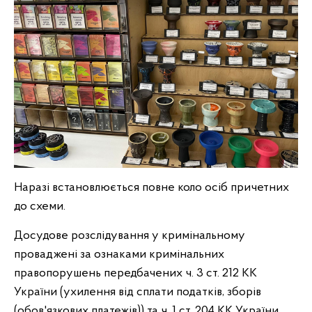
Наразі встановлюється повне коло осіб причетних
до схеми.
Досудове розслідування у кримінальному
проваджені за ознаками кримінальних
правопорушень передбачених ч. 3 ст. 212 КК
України (ухилення від сплати податків, зборів
(обов'язкових платежів)) та ч. 1 ст. 204 КК України