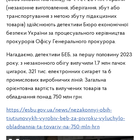
(незаконне виготовлення, зберігання, збут або
транспортування з метою збуту підакцизних
товарів) здійснюють детективи Бюро економічної
безпеки України за процесуального керівництва
прокурорів Офісу Генерального прокурора.
Нагадаємо, детективи БЕБ, за першу половину 2023
року, з незаконного обігу вилучили 1,7 млн пачок
цигарок, 321 тис. електронних сигарет та 6
промислових виробничих ліній. Загальна
орієнтовна вартість вилучених товарів та
обладнання понад 750 млн грн.
https://esbu.gov.ua/news/nezakonnyi-obih-
tiutiunovykh-vyrobiv-beb-za-pivroku-vyluchylo-
obladnannia-ta-tovariv-na-750-mln-hrn