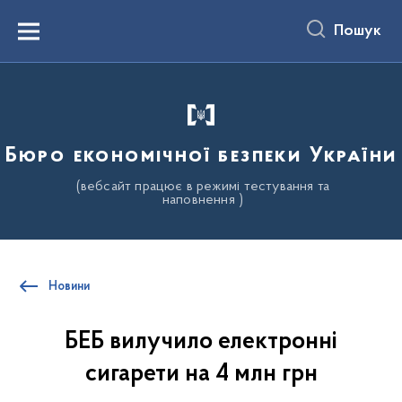
до
основного
Пошук
вмісту
Menu
Бюро економічної безпеки України
(вебсайт працює в режимі тестування та
наповнення )
Новини
БЕБ вилучило електронні
сигарети на 4 млн грн