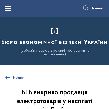
до
основного
Пошук
вмісту
Menu
Бюро економічної безпеки України
(вебсайт працює в режимі тестування та
наповнення )
Новини
БЕБ викрило продавця
електротоварів у несплаті