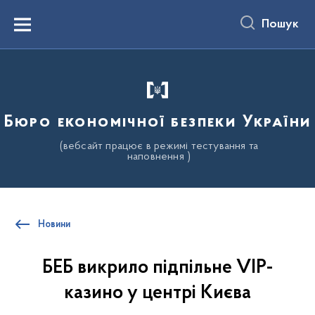
до
основного
Пошук
вмісту
Menu
Бюро економічної безпеки України
(вебсайт працює в режимі тестування та
наповнення )
Новини
БЕБ викрило підпільне VIP-
казино у центрі Києва