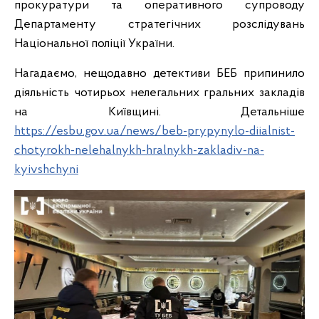
прокуратури та оперативного супроводу
Департаменту стратегічних розслідувань
Національної поліції України.
Нагадаємо, нещодавно детективи БЕБ припинило
діяльність чотирьох нелегальних гральних закладів
на Київщині. Детальніше
https://esbu.gov.ua/news/beb-prypynylo-diialnist-
chotyrokh-nelehalnykh-hralnykh-zakladiv-na-
kyivshchyni