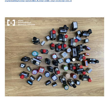
rosiiskomu-oliharkhu-na-18-mlrd-hrn