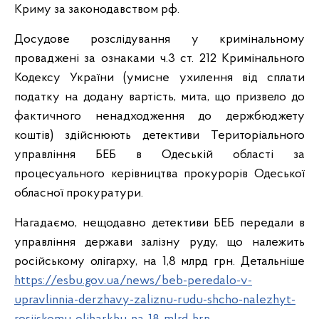
Криму за законодавством рф.
Досудове розслідування у кримінальному
проваджені за ознаками ч.3 ст. 212 Кримінального
Кодексу України (умисне ухилення від сплати
податку на додану вартість, мита, що призвело до
фактичного ненадходження до держбюджету
коштів) здійснюють детективи Територіального
управління БЕБ в Одеській області за
процесуального керівництва прокурорів Одеської
обласної прокуратури.
Нагадаємо, нещодавно детективи БЕБ передали в
управління держави залізну руду, що належить
російському олігарху, на 1,8 млрд грн. Детальніше
https://esbu.gov.ua/news/beb-peredalo-v-
upravlinnia-derzhavy-zaliznu-rudu-shcho-nalezhyt-