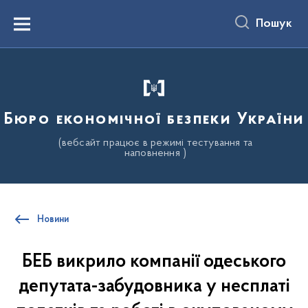
до
основного
Пошук
вмісту
Menu
Бюро економічної безпеки України
(вебсайт працює в режимі тестування та
наповнення )
Новини
БЕБ викрило компанії одеського
депутата-забудовника у несплаті