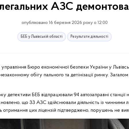
легальних АЗС демонтов
опубліковано 16 березня 2026 року о 12:00
БЕБ у Львівській області
Результати діяльності
управління Бюро економічної безпеки України у Львівсь
незаконному обігу пального та детінізації ринку. Загало
у детективи БЕБ відпрацювали 94 автозаправні станції на
новлено, що 33 АЗС здійснювали діяльність із чинними л
ть отримання цих ліцензій підтверджено, порушень не вия