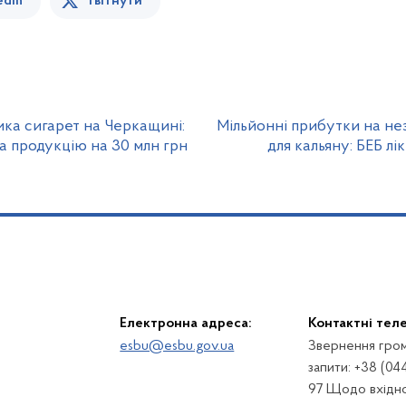
edin
Твітнути
ка сигарет на Черкащині:
Мільйонні прибутки на н
а продукцію на 30 млн грн
для кальяну: БЕБ лі
Електронна адреса:
Контактні тел
esbu@esbu.gov.ua
Звернення гром
запити: +38 (04
97 Щодо вхідно