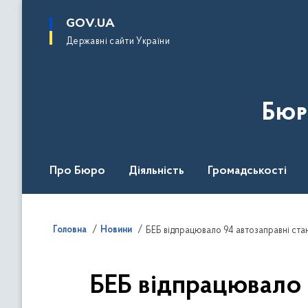
до
основного
GOV.UA
вмісту
Державні сайти України
Бюр
Про Бюро
Діяльність
Громадськості
Дія Центр
Головна
Новини
БЕБ відпрацювало 94 автозаправні ста
БЕБ відпрацювало 9