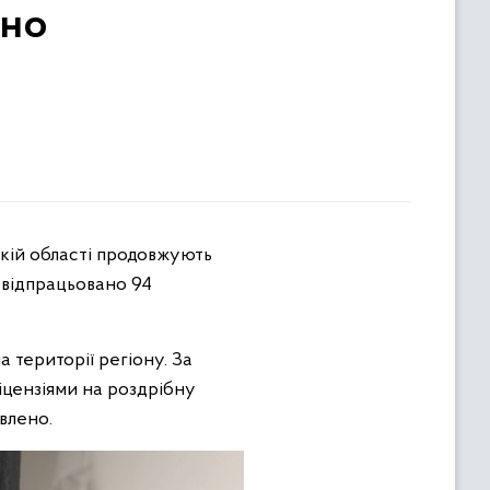
ано
кій області продовжують
м відпрацьовано 94
 території регіону. За
іцензіями на роздрібну
влено.