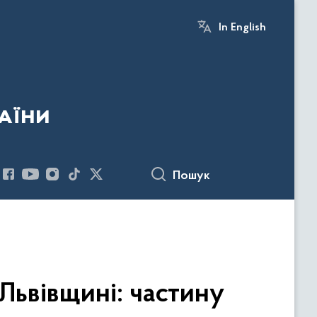
In English
аїни
Пошук
 Львівщині: частину