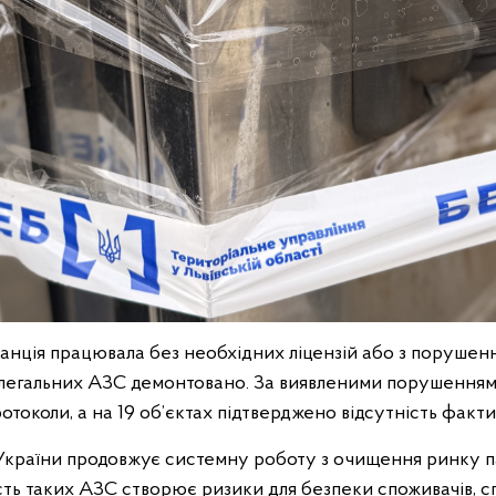
танція працювала без необхідних ліцензій або з порушенн
легальних АЗС демонтовано. За виявленими порушеннями
отоколи, а на 19 об’єктах підтверджено відсутність фактич
України продовжує системну роботу з очищення ринку па
ість таких АЗС створює ризики для безпеки споживачів, 