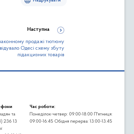
Надрукувати
Наступна
езаконному продажі тютюну
квідувало Одесі схему збуту
підакцизних товарів
ефони
Час роботи:
адян та
Понеділок-четвер: 09:00-18:00 П'ятниця:
4) 236 13
09:00-16:45 Обідня перерва: 13:00-13:45
ї