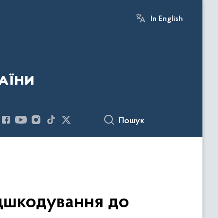
In English
аїни
Пошук
ідшкодування до