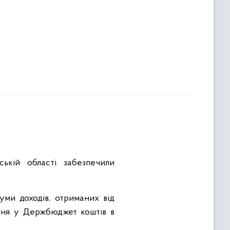
н
ькій області забезпечили
уми доходів, отриманих від
ення у Держбюджет коштів в