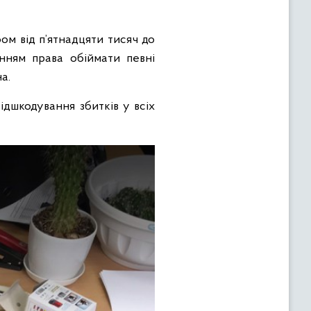
ом від п’ятнадцяти тисяч до
енням права обіймати певні
а.
дшкодування збитків у всіх