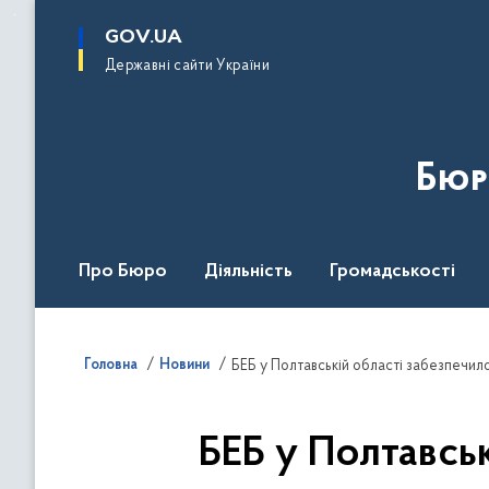
до
основного
GOV.UA
вмісту
Державні сайти України
Бюр
Про Бюро
Діяльність
Громадськості
Дія Центр
Головна
Новини
БЕБ у Полтавській області забезпечил
БЕБ у Полтавсь