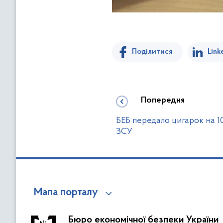
Поділитися
Link
Попередня
БЕБ передало цигарок на 10
ЗСУ
Мапа порталу
Бюро економічної безпеки України