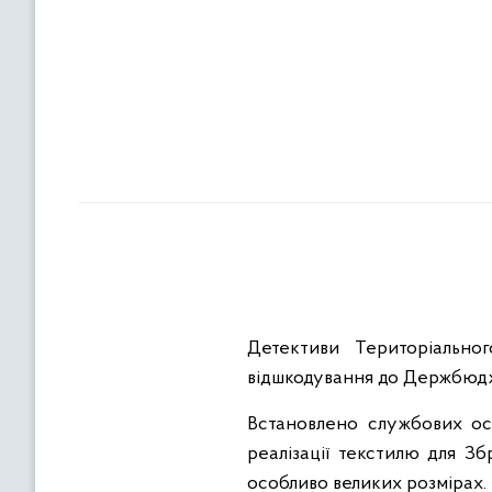
Детективи Територіально
відшкодування до Держбюдже
Встановлено службових осі
реалізації текстилю для З
особливо великих розмірах.