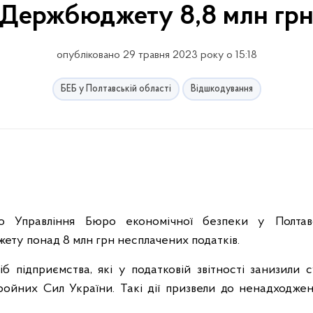
Держбюджету 8,8 млн гр
опубліковано 29 травня 2023 року о 15:18
БЕБ у Полтавській області
Відшкодування
го Управління Бюро економічної безпеки у Полтавс
ту понад 8 млн грн несплачених податків.
б підприємства, які у податковій звітності занизили с
бройних Сил України. Такі дії призвели до ненадходж