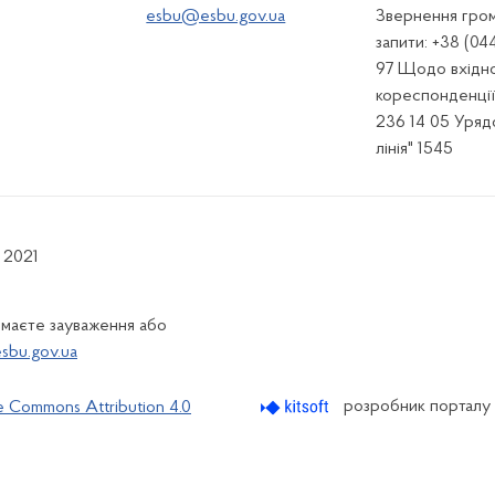
esbu@esbu.gov.ua
Звернення гром
запити: +38 (04
97 Щодо вхідно
кореспонденції:
236 14 05 Урядо
лінія" 1545
 2021
 маєте зауваження або
bu.gov.ua
розробник порталу
e Commons Attribution 4.0