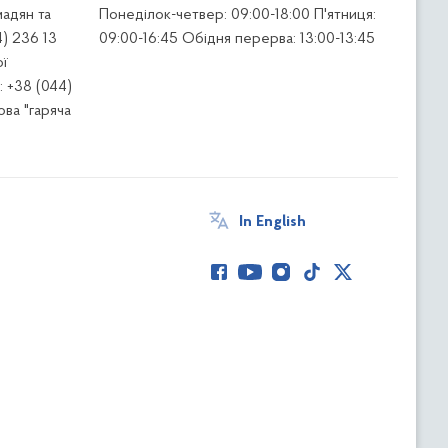
адян та
Понеділок-четвер: 09:00-18:00 П'ятниця:
4) 236 13
09:00-16:45 Обідня перерва: 13:00-13:45
ї
 +38 (044)
ва "гаряча
In English