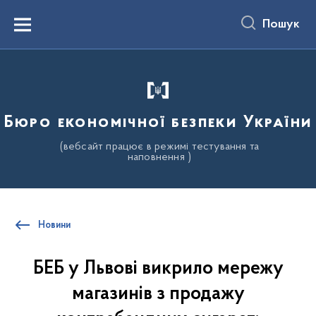
до
основного
Пошук
вмісту
Menu
Бюро економічної безпеки України
(вебсайт працює в режимі тестування та
наповнення )
Новини
БЕБ у Львові викрило мережу
магазинів з продажу