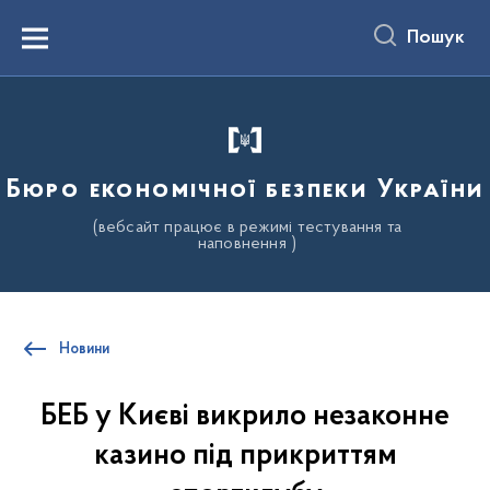
до
основного
Пошук
вмісту
Menu
Бюро економічної безпеки України
(вебсайт працює в режимі тестування та
наповнення )
Новини
БЕБ у Києві викрило незаконне
казино під прикриттям