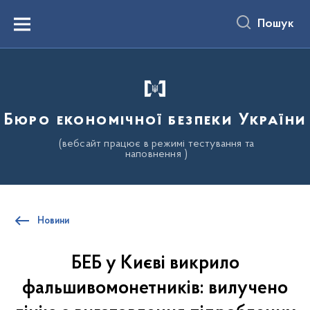
до
основного
Пошук
вмісту
Menu
Бюро економічної безпеки України
(вебсайт працює в режимі тестування та
наповнення )
Новини
БЕБ у Києві викрило
фальшивомонетників: вилучено