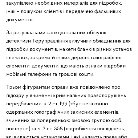
закупівлею необхідних матеріалів для підробок,
інші – пошуком клієнтів і передачею фальшивих
документів.
За результатами санкціонованих обшуків
детективи Теруправління вилучили обладнання для
підробки документів, макети бланків різних установ
і печаток, зокрема й інших держав, голографічні
елементи, документи, що мають ознаки підробки,
мобільні телефони та грошові кошти.
Трьом фігурантам справи вже повідомлено про
підозру у вчиненні кримінальних правопорушень
передбачених ч. 2 ст. 199 (збут незаконно
одержаних голографічних захисних елементів,
вчинених за попередньою змовою групою осіб,
повторно) та ч. 3 ст. 358 (підроблення посвідчень,
які видаються установами, і які надають права або