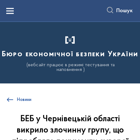
до
основного
Пошук
вмісту
Menu
Бюро економічної безпеки України
(вебсайт працює в режимі тестування та
наповнення )
Новини
БЕБ у Чернівецькій області
викрило злочинну групу, що