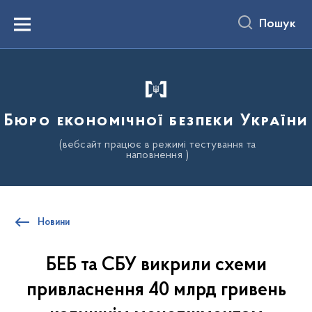
до
основного
Пошук
вмісту
Menu
Бюро економічної безпеки України
(вебсайт працює в режимі тестування та
наповнення )
Новини
БЕБ та СБУ викрили схеми
привласнення 40 млрд гривень