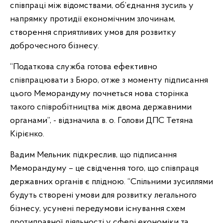
співпраці між відомствами, об’єднання зусиль у
напрямку протидії економічним злочинам,
створення сприятливих умов для розвитку
доброчесного бізнесу.
“Податкова служба готова ефективно
співпрацювати з Бюро, отже з моменту підписання
цього Меморандуму почнеться нова сторінка
такого співробітництва між двома державними
органами”, - відзначила в. о. Голови ДПС Тетяна
Кірієнко.
Вадим Мельник підкреслив, що підписання
Меморандуму – це свідчення того, що співпраця
державних органів є плідною. “Спільними зусиллями
будуть створені умови для розвитку легального
бізнесу, усунені передумови існування схем
протиправної діяльності у сфері економіки та