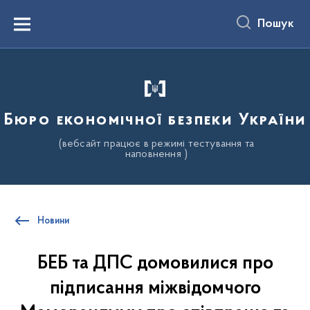
до
основного
Пошук
вмісту
Menu
Бюро економічної безпеки України
(вебсайт працює в режимі тестування та
наповнення )
Новини
БЕБ та ДПС домовилися про
підписання міжвідомчого