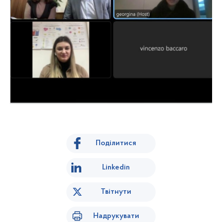
Поділитися
Linkedin
Твітнути
Надрукувати