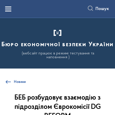
до
основного
Пошук
вмісту
Menu
Бюро економічної безпеки України
(вебсайт працює в режимі тестування та
наповнення )
Новини
БЕБ розбудовує взаємодію з
підрозділом Єврокомісії DG