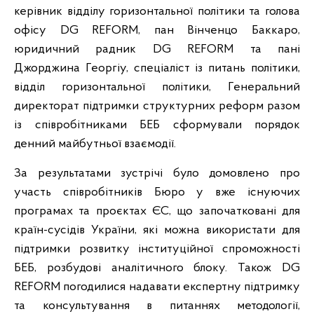
керівник відділу горизонтальної політики та голова
офісу DG REFORM, пан Вінченцо Баккаро,
юридичний радник DG REFORM та пані
Джорджина Георгіу, спеціаліст із питань політики,
відділ горизонтальної політики, Генеральний
директорат підтримки структурних реформ разом
із співробітниками БЕБ сформували порядок
денний майбутньої взаємодії.
За результатами зустрічі було домовлено про
участь співробітників Бюро у вже існуючих
програмах та проєктах ЄС, що започатковані для
країн-сусідів України, які можна використати для
підтримки розвитку інституційної спроможності
БЕБ, розбудові аналітичного блоку. Також DG
REFORM погодилися надавати експертну підтримку
та консультування в питаннях методології,