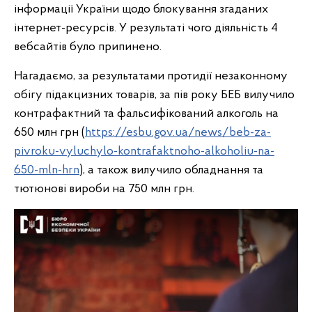
інформації України щодо блокування згаданих
інтернет-ресурсів. У результаті чого діяльність 4
вебсайтів було припинено.
Нагадаємо, за результатами протидії незаконному
обігу підакцизних товарів, за пів року БЕБ вилучило
контрафактний та фальсифікований алкоголь на
650 млн грн (
https://esbu.gov.ua/news/beb-za-
pivroku-vyluchylo-kontrafaktnoho-alkoholiu-na-
650-mln-hrn
), а також вилучило обладнання та
тютюнові вироби на 750 млн грн.