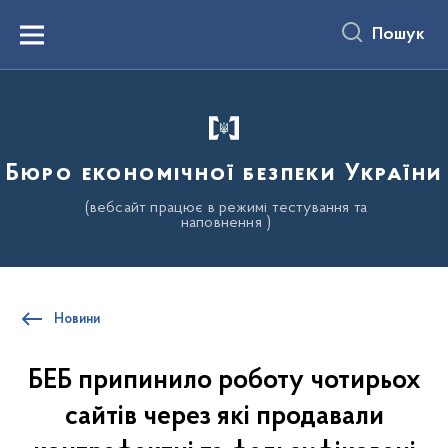
до
основного
Пошук
вмісту
Menu
Бюро економічної безпеки України
(вебсайт працює в режимі тестування та
наповнення )
Новини
БЕБ припинило роботу чотирьох
сайтів через які продавали