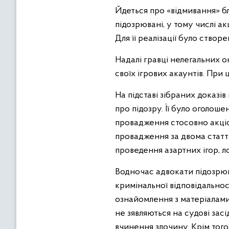
Йдеться про «відмивання» бл
підозрювані, у тому числі а
Для її реалізації було ство
Надалі гравці нелегальних 
своїх ігрових акаунтів. При
На підставі зібраних доказі
про підозру. Її було оголош
провадження стосовно акціо
провадження за двома стаття
проведення азартних ігор, л
Водночас адвокати підозрюва
кримінальної відповідальнос
ознайомлення з матеріалами
не зявляються на судові зас
вчинення злочину. Крім тог