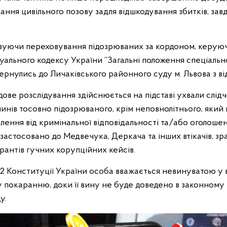
ання цивільного позову задля відшкодування збитків, з
ховуючи переховування підозрюваних за кордоном, керую
уального кодексу України “Загальні положення спеціальн
ернулись до Личаківського районного суду м. Львова з в
ове розслідування здійснюється на підставі ухвали слід
нів тосовно підозрюваного, крім неповнолітнього, який 
илення від кримінальної відповідальності та/або оголош
застосовано до Медвечука, Деркача та інших втікачів, зр
урантів гучних корупційних кейсів.
 62 Конституції України особа вважається невинуватою у 
 покаранню, доки її вину не буде доведено в законному 
у.