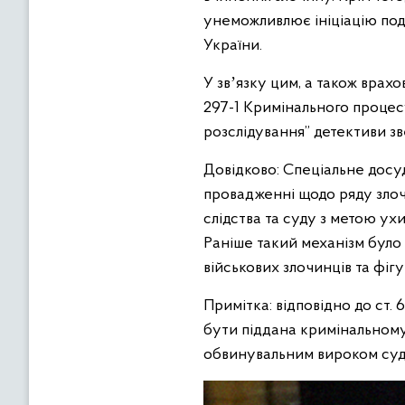
унеможливлює ініціацію под
України.
У звʼязку цим, а також вра
297-1 Кримінального процес
розслідування” детективи зв
Довідково: Спеціальне досуд
провадженні щодо ряду злочи
слідства та суду з метою ух
Раніше такий механізм було 
військових злочинців та фіг
Примітка: відповідно до ст.
бути піддана кримінальному
обвинувальним вироком суд