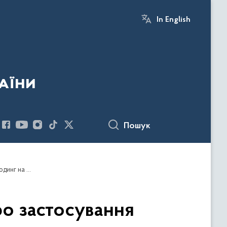
In English
аїни
Пошук
БЕБ звернулося до суду з клопотанням про застосування спецрозслідування у справі власниці Ibox bank про міскодинг на 5 млрд грн
ро застосування