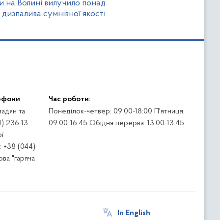
и на Волині вилучило понад
 дизпалива сумнівної якості
ефони
Час роботи:
адян та
Понеділок-четвер: 09:00-18:00 П'ятниця:
4) 236 13
09:00-16:45 Обідня перерва: 13:00-13:45
ї
 +38 (044)
ва "гаряча
In English