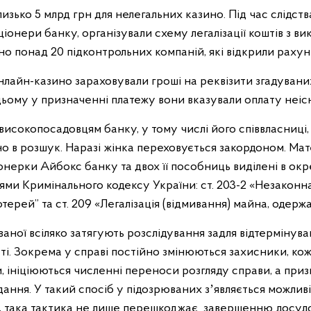
изько 5 млрд грн для нелегальних казино. Під час слідст
кціонери банку, організували схему легалізації коштів з в
рено понад 20 підконтрольних компаній, які відкрили раху
онлайн-казино зараховували гроші на реквізити згадуван
 цьому у призначенні платежу вони вказували оплату неіс
в високопосадовцям банку, у тому числі його співвласниці
ено в розшук. Наразі жінка переховується закордоном. Ма
нерки Айбокс банку та двох її пособниць виділені в ок
ми Кримінального кодексу України: ст. 203-2 «Незаконна д
отерей” та ст. 209 «Легалізація (відмивання) майна, одер
ної всіляко затягують розслідування задля відтермінува
ті. Зокрема у справі постійно змінюються захисники, ко
, ініціюються численні переноси розгляду справи, а приз
ідання. У такий спосіб у підозрюваних зʼявляється можливі
о, така тактика не лише перешкоджає завершенню досудо