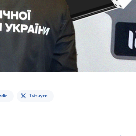
edin
Твітнути