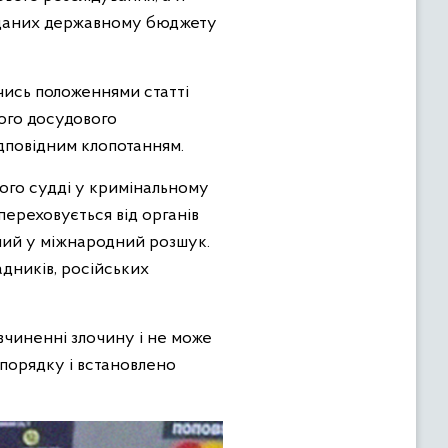
авданих державному бюджету
чись положеннями статті
ого досудового
ідповідним клопотанням.
чого судді у кримінальному
переховується від органів
ений у міжнародний розшук.
адників, російських
вчиненні злочину і не може
порядку і встановлено