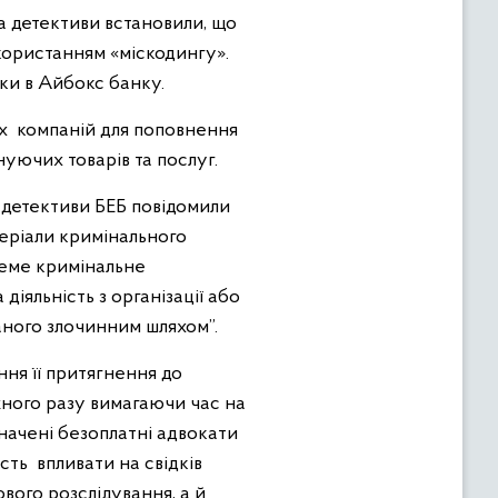
ва детективи встановили, що
икористанням «міскодингу».
нки в Айбокс банку.
их компаній для поповнення
нуючих товарів та послуг.
, детективи БЕБ повідомили
теріали кримінального
реме кримінальне
іяльність з організації або
жаного злочинним шляхом”.
ння її притягнення до
жного разу вимагаючи час на
начені безоплатні адвокати
сть впливати на свідків
вого розслідування, а й