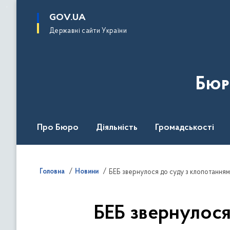
до
основного
GOV.UA
вмісту
Державні сайти України
Бюр
Про Бюро
Діяльність
Громадськості
Дія Центр
Головна
Новини
БЕБ звернулося