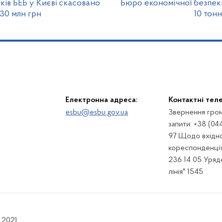
ків БЕБ у Києві скасовано
Бюро економічної безпек
30 млн грн
10 тонн
Електронна адреса:
Контактні тел
esbu@esbu.gov.ua
Звернення гром
запити: +38 (04
97 Щодо вхідно
кореспонденції:
236 14 05 Урядо
лінія" 1545
 2021