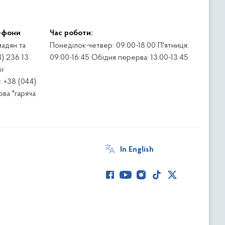
ефони
Час роботи:
адян та
Понеділок-четвер: 09:00-18:00 П'ятниця:
4) 236 13
09:00-16:45 Обідня перерва: 13:00-13:45
ї
 +38 (044)
ва "гаряча
In English