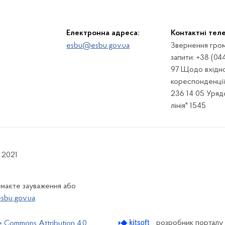
Електронна адреса:
Контактні тел
esbu@esbu.gov.ua
Звернення гром
запити: +38 (04
97 Щодо вхідно
кореспонденції:
236 14 05 Урядо
лінія" 1545
 2021
 маєте зауваження або
bu.gov.ua
розробник порталу
e Commons Attribution 4.0