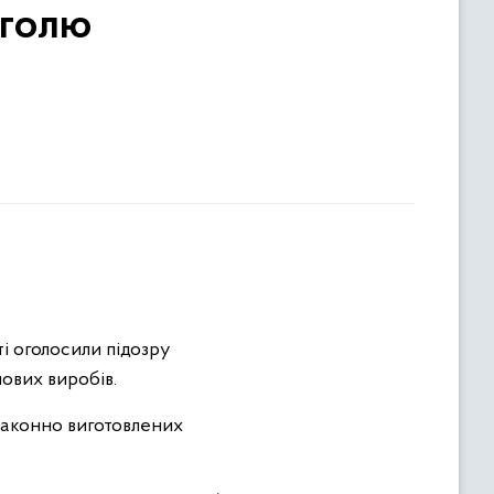
оголю
і оголосили підозру
ових виробів.
езаконно виготовлених