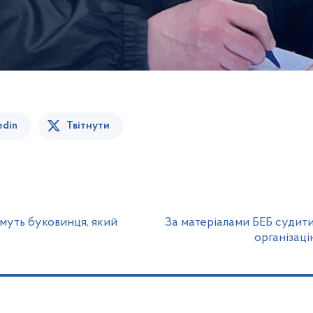
edin
Твітнути
муть буковинця, який
За матеріалами БЕБ судит
організаці