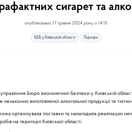
рафактних сигарет та алк
опубліковано 17 травня 2024 року о 14:15
БЕБ у Київській області
Підозра
управління Бюро економічної безпеки у Київській област
ж незаконно виготовленої алкогольної продукції та тютюн
жінка організувала поставки та налагодила реалізацію н
обів на території Київської області.