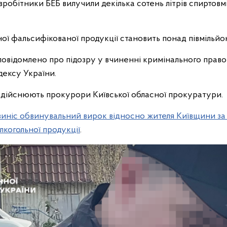
вробітники БЕБ вилучили декілька сотень літрів спиртовм
ої фальсифікованої продукції становить понад півмільйо
 повідомлено про підозру у вчиненні кримінального пра
одексу України.
здійснюють прокурори Київської обласної прокуратури.
виніс обвинувальний вирок відносно жителя Київщини з
лкогольної продукції
.