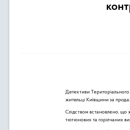
конт
Детективи Територіального 
жительці Київщини за прода
Слідством встановлено, що 
тютюнових та горілчаних вир