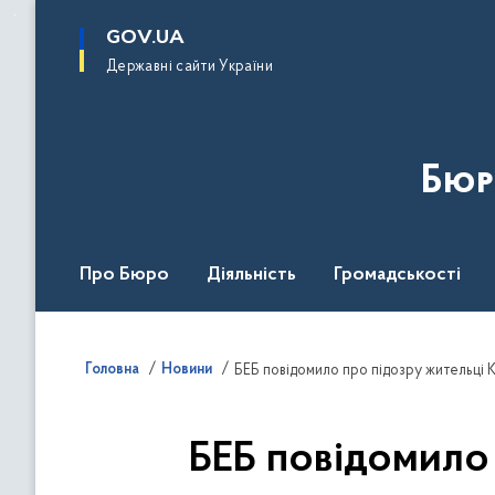
до
основного
GOV.UA
вмісту
Державні сайти України
Бюр
Про Бюро
Діяльність
Громадськості
Дія Центр
Головна
Новини
БЕБ повідомило про підозру жительці 
БЕБ повідомило