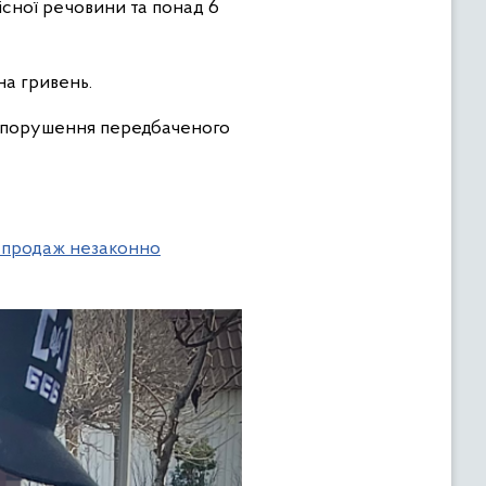
існої речовини та понад 6
на гривень.
вопорушення передбаченого
а продаж незаконно