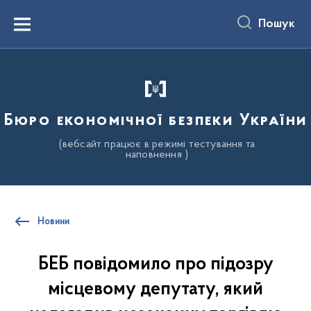
до
основного
Пошук
вмісту
Menu
Бюро економічної безпеки України
(вебсайт працює в режимі тестування та
наповнення )
Новини
БЕБ повідомило про підозру
місцевому депутату, який