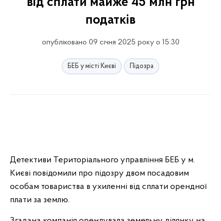
від сплати майже 45 млн грн
податків
опубліковано 09 січня 2025 року о 15:30
БЕБ у місті Києві
Підозра
Детективи Територіального управління БЕБ у м.
Києві повідомили про підозру двом посадовим
особам товариства в ухиленні від сплати орендної
плати за землю.
Згадана компанія орендувала земельну ділянку на