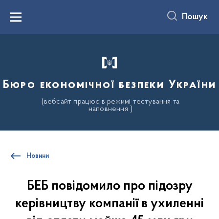
до
основного
Пошук
вмісту
Menu
Бюро економічної безпеки України
(вебсайт працює в режимі тестування та
наповнення )
Новини
БЕБ повідомило про підозру
керівництву компанії в ухиленні