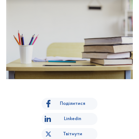
Поділитися
Linkedin
Твітнути