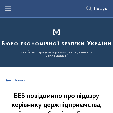
до
основного
Пошук
вмісту
Menu
Бюро економічної безпеки України
(вебсайт працює в режимі тестування та
наповнення )
Новини
БЕБ повідомило про підозру
керівнику держпідприємства,