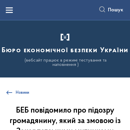
до
основного
Пошук
вмісту
Menu
Бюро економічної безпеки України
(вебсайт працює в режимі тестування та
наповнення )
Новини
БЕБ повідомило про підозру
громадянину, який за змовою із