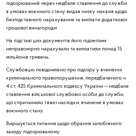
підозрюваний через недбале ставлення до служби
в умовах воєнного стану видав низку наказів щодо
безпідставного нарахування та виплати додаткової
грошової винагороди.
На підставі цих документів його підлеглим
неправомірно нарахували та виплатили понад 15
мільйонів гривень.
Службовцю повідомлено про підозру у вчиненні
кримінального правопорушення, передбаченого ч.
4 ст. 425 Кримінального кодексу України — недбале
ставлення військової службової особи до служби,
що спричинило тяжкі наслідки, вчинене в умовах
воєнного стану.
Вирішується питання щодо обрання запобіжного
заходу підозрюваному.