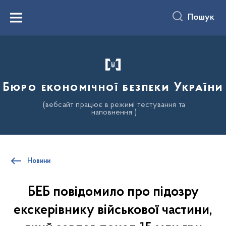
до
основного
Пошук
вмісту
Menu
Бюро економічної безпеки України
(вебсайт працює в режимі тестування та
наповнення )
Новини
БЕБ повідомило про підозру
екскерівнику військової частини,