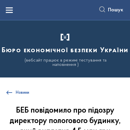
до
основного
Пошук
вмісту
Menu
Бюро економічної безпеки України
(вебсайт працює в режимі тестування та
наповнення )
Новини
БЕБ повідомило про підозру
директору пологового будинку,