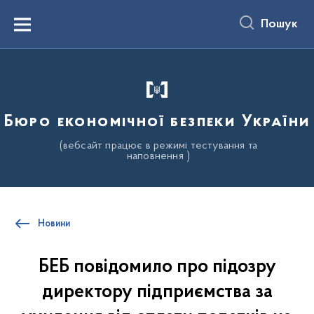
до
основного
Пошук
вмісту
Menu
Бюро економічної безпеки України
(вебсайт працює в режимі тестування та
наповнення )
Новини
БЕБ повідомило про підозру
директору підприємства за