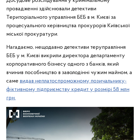
Досудове розслідування у кримінальному
провадженні здійснювали детективи
Територіального управління БЕБ в м. Києві за
процесуального керівництва прокурорів Київської
міської прокуратури.
Нагадаємо, нещодавно детективи теруправління
БЕБ у м. Києві викрили директора департаменту
корпоративного бізнесу одного з банків, який
вчинив пособництво в заволодінні чужим майном, а
саме
видав неплатоспроможному позичальнику-
фіктивному підприємству кредит у розмірі 58 млн
грн.