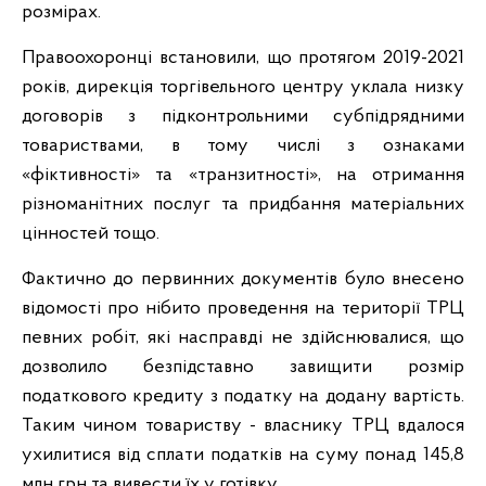
розмірах.
Правоохоронці встановили, що протягом 2019-2021
років, дирекція торгівельного центру уклала низку
договорів з підконтрольними субпідрядними
товариствами, в тому числі з ознаками
«фіктивності» та «транзитності», на отримання
різноманітних послуг та придбання матеріальних
цінностей тощо.
Фактично до первинних документів було внесено
відомості про нібито проведення на території ТРЦ
певних робіт, які насправді не здійснювалися, що
дозволило безпідставно завищити розмір
податкового кредиту з податку на додану вартість.
Таким чином товариству - власнику ТРЦ вдалося
ухилитися від сплати податків на суму понад 145,8
млн грн та вивести їх у готівку.