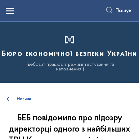
до
основного
Пошук
вмісту
Menu
Бюро економічної безпеки України
(вебсайт працює в режимі тестування та
наповнення )
Новини
БЕБ повідомило про підозру
директорці одного з найбільших