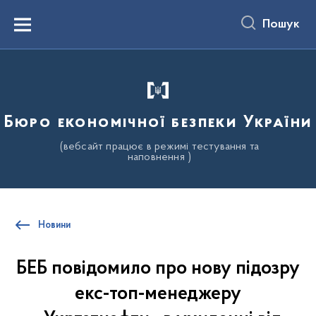
до
основного
Пошук
вмісту
Menu
Бюро економічної безпеки України
(вебсайт працює в режимі тестування та
наповнення )
Новини
БЕБ повідомило про нову підозру
екс-топ-менеджеру