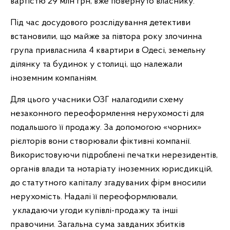
вартістю 29 млн грн, вже повернуто власнику.
Під час досудового розслідування детективи
встановили, що майже за півтора року злочинна
група привласнила 4 квартири в Одесі, земельну
ділянку та будинок у столиці, що належали
іноземним компаніям.
Для цього учасники ОЗГ налагодили схему
незаконного переоформлення нерухомості для
подальшого її продажу. За допомогою «чорних»
рієлторів вони створювали фіктивні компанії.
Використовуючи підроблені печатки нерезидентів,
органів влади та нотаріату іноземних юрисдикцій,
до статутного капіталу згадуваних фірм вносили
нерухомість. Надалі її переоформлювали,
укладаючи угоди купівлі-продажу та інші
правочини. Загальна сума завданих збитків