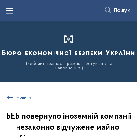
до
основного
Пошук
вмісту
Menu
Бюро економічної безпеки України
(вебсайт працює в режимі тестування та
наповнення )
Новини
БЕБ повернуло іноземній компанії
незаконно відчужене майно.