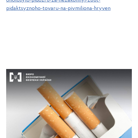
oholosylo-pidozru-za-nezakonnyi-zbut-
pidaktsyznoho-tovaru-na-pivmiliona-hryven