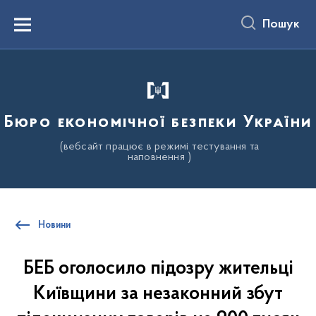
до
основного
Пошук
вмісту
Menu
Бюро економічної безпеки України
(вебсайт працює в режимі тестування та
наповнення )
Новини
БЕБ оголосило підозру жительці
Київщини за незаконний збут