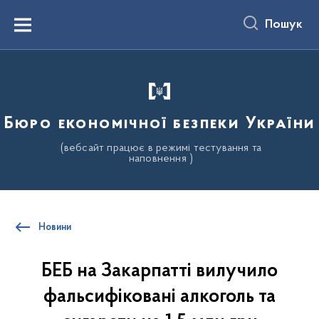
до
основного
Пошук
вмісту
Menu
Бюро економічної безпеки України
(вебсайт працює в режимі тестування та
наповнення )
Новини
БЕБ на Закарпатті вилучило
фальсифіковані алкоголь та