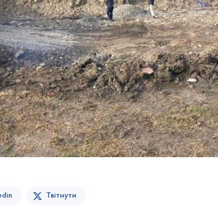
edin
Твітнути