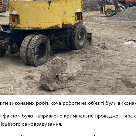
ти виконаних робіт, хоча роботи на об’єкті були виконан
им фактом було направлено кримінальне провадження за
місцевого самоврядування.