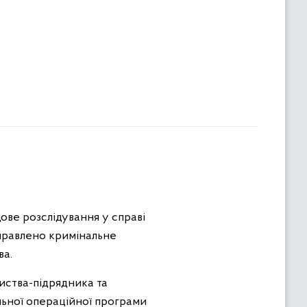
ове розслідування у справі
аправлено кримінальне
ва.
иства-підрядника та
ільної операційної програми