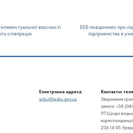
інтелектуальної власності:
БЕБ повідомило про п
ють співпрацю
підприємства в ухи
Електронна адреса:
Контактні тел
esbu@esbu.gov.ua
Звернення гром
запити: +38 (04
97 Щодо вхідно
кореспонденції:
236 14 05 Урядо