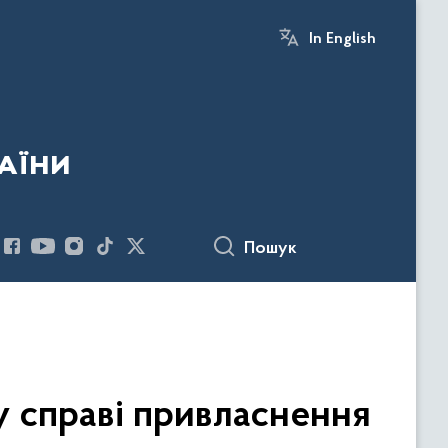
In English
аїни
Пошук
у справі привласнення