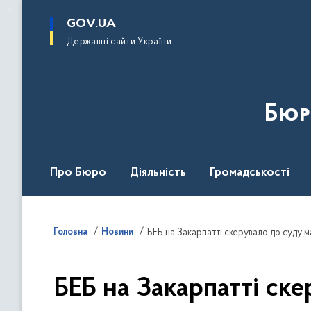
до
основного
GOV.UA
вмісту
Державні сайти України
Бюр
Про Бюро
Діяльність
Громадськості
Дія Центр
Головна
Новини
БЕБ на Закарпатті скерувало до суду м
БЕБ на Закарпатті ск