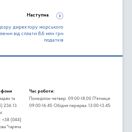
Наступна
ідозру директору морського
ленні від сплати 8,6 млн грн
податків
ефони
Час роботи:
адян та
Понеділок-четвер: 09:00-18:00 П'ятниця:
4) 236 13
09:00-16:45 Обідня перерва: 13:00-13:45
ї
 +38 (044)
ва "гаряча