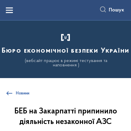
до
основного
Пошук
вмісту
Menu
Бюро економічної безпеки України
(вебсайт працює в режимі тестування та
наповнення )
Новини
БЕБ на Закарпатті припинило
діяльність незаконної АЗС