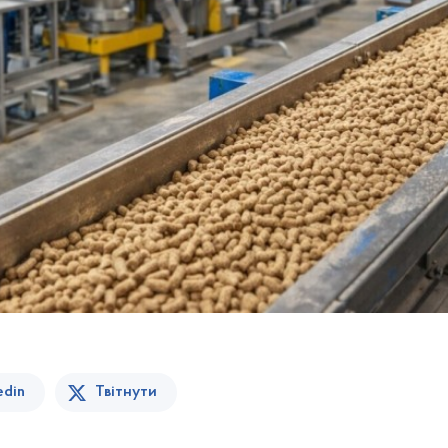
edin
Твітнути