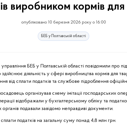
ів виробником кормів для
опубліковано 10 березня 2026 року о 16:00
БЕБ у Полтавській області
управління БЕБ у Полтавській області повідомили про п
 здійснює діяльність у сфері виробництва кормів для тва
ня від сплати податків та службове підроблення офіційн
осадовець організував схему імітації господарських опер
ерації відображали у бухгалтерському обліку та податков
 органів подавали завідомо неправдиві документи.
сплати податків на загальну суму понад 4,8 млн грн.