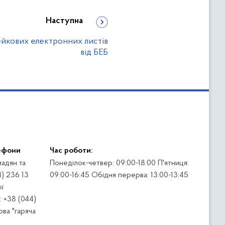
Наступна
ейкових електронних листів
від БЕБ
ефони
Час роботи:
адян та
Понеділок-четвер: 09:00-18:00 П'ятниця:
4) 236 13
09:00-16:45 Обідня перерва: 13:00-13:45
ї
 +38 (044)
ва "гаряча