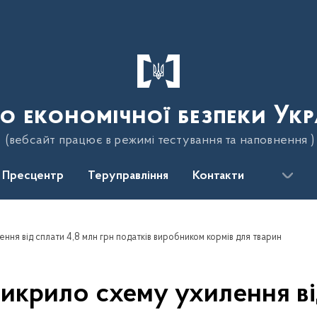
о економічної безпеки Укр
(вебсайт працює в режимі тестування та наповнення )
Пресцентр
Теруправління
Контакти
ння від сплати 4,8 млн грн податків виробником кормів для тварин
икрило схему ухилення ві