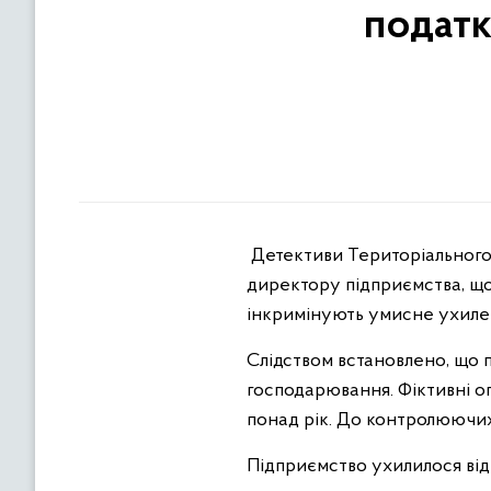
податк
Детективи Територіального 
директору підприємства, що
інкримінують умисне ухилен
Слідством встановлено, що п
господарювання. Фіктивні оп
понад рік. До контролюючих
Підприємство ухилилося від 