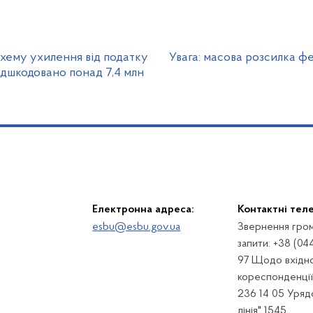
схему ухилення від податку
Увага: масова розсилка ф
ідшкодовано понад 7,4 млн
Електронна адреса:
Контактні тел
esbu@esbu.gov.ua
Звернення гром
запити: +38 (04
97 Щодо вхідно
кореспонденції:
236 14 05 Урядо
лінія" 1545