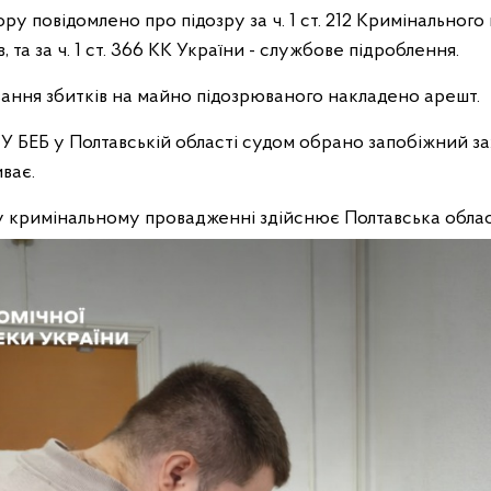
у повідомлено про підозру за ч. 1 ст. 212 Кримінальног
, та за ч. 1 ст. 366 КК України - службове підроблення.
ання збитків на майно підозрюваного накладено арешт.
У БЕБ у Полтавській області судом обрано запобіжний захі
ває.
у кримінальному провадженні здійснює Полтавська обла