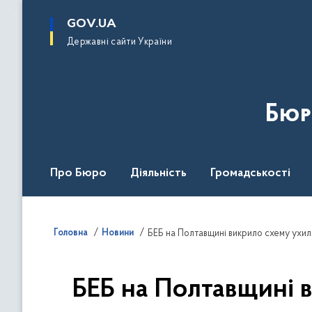
до
основного
GOV.UA
вмісту
Державні сайти України
Бюр
Про Бюро
Діяльність
Громадськості
Дія Центр
Головна
Новини
БЕБ на Полтавщині викрило схему ухиле
БЕБ на Полтавщині в