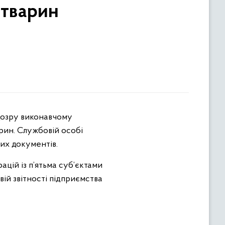
 тварин
ідозру виконавчому
рин. Службовій особі
их документів.
ацій із п’ятьма суб’єктами
ій звітності підприємства