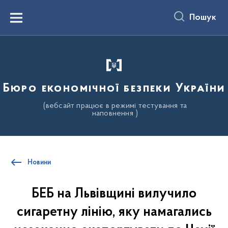
до
основного
Пошук
вмісту
Menu
Бюро економічної безпеки України
(вебсайт працює в режимі тестування та
наповнення )
Новини
БЕБ на Львівщині вилучило
сигаретну лінію, яку намагались