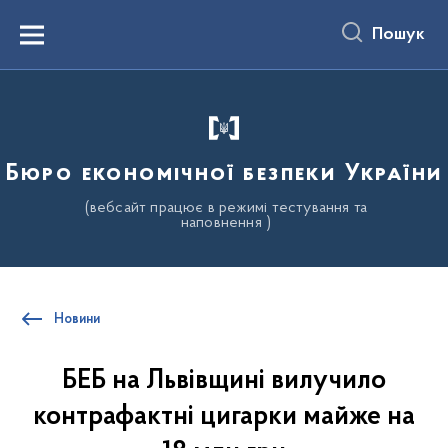
до
основного
Пошук
вмісту
Menu
Бюро економічної безпеки України
(вебсайт працює в режимі тестування та
наповнення )
Новини
БЕБ на Львівщині вилучило
контрафактні цигарки майже на