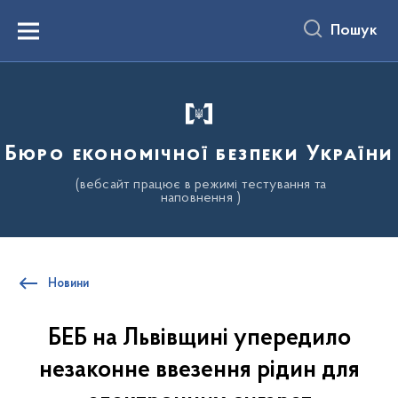
до
основного
Пошук
вмісту
Menu
Бюро економічної безпеки України
(вебсайт працює в режимі тестування та
наповнення )
Новини
БЕБ на Львівщині упередило
незаконне ввезення рідин для