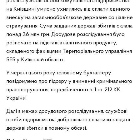
років службові особи комунального підприємства
на Київщині умисно ухилились від сплати єдиного
внеску на загальнообов’язкове державне соціальне
страхування. Сума завданих державі збитків склала
понад 2,6 млн грн. Досудове розслідування було
розпочато на підставі аналітичного продукту,
складеного фахівцями Територіального управління
БЕБ у Київській області.
У червні цього року головному бухгалтеру
повідомлено про підозру у вчиненні кримінального
правопорушення, передбаченого ч. 1 ст. 212 КК
України.
Далі в межах досудового розслідування, службові
особи підприємства добровільно сплатили завдані
державі збитки в повному обсязі.