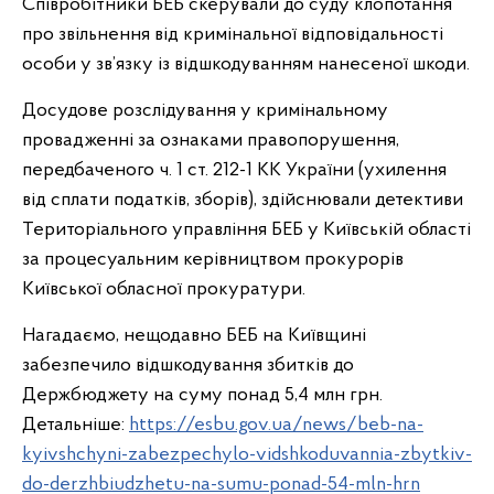
Співробітники БЕБ скерували до суду клопотання
про звільнення від кримінальної відповідальності
особи у зв’язку із відшкодуванням нанесеної шкоди.
Досудове розслідування у кримінальному
провадженні за ознаками правопорушення,
передбаченого ч. 1 ст. 212-1 КК України (ухилення
від сплати податків, зборів), здійснювали детективи
Територіального управління БЕБ у Київській області
за процесуальним керівництвом прокурорів
Київської обласної прокуратури.
Нагадаємо, нещодавно БЕБ на Київщині
забезпечило відшкодування збитків до
Держбюджету на суму понад 5,4 млн грн.
Детальніше:
https://esbu.gov.ua/news/beb-na-
kyivshchyni-zabezpechylo-vidshkoduvannia-zbytkiv-
do-derzhbiudzhetu-na-sumu-ponad-54-mln-hrn