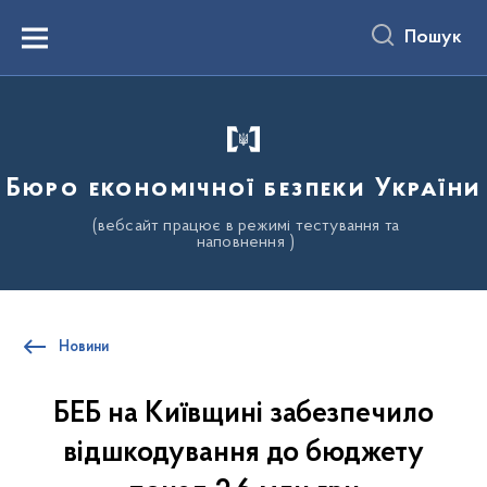
до
основного
Пошук
вмісту
Menu
Бюро економічної безпеки України
(вебсайт працює в режимі тестування та
наповнення )
Новини
БЕБ на Київщині забезпечило
відшкодування до бюджету