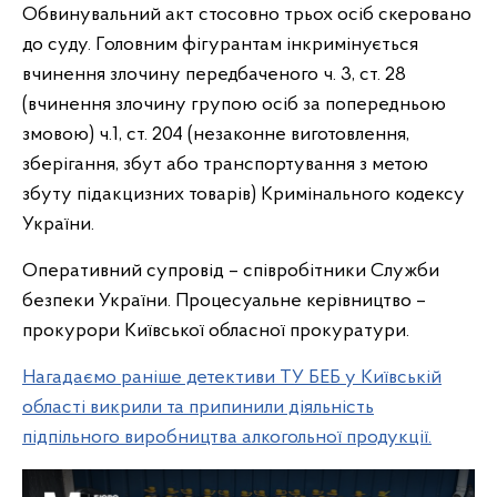
Обвинувальний акт стосовно трьох осіб скеровано
до суду. Головним фігурантам інкримінується
вчинення злочину передбаченого ч. 3, ст. 28
(вчинення злочину групою осіб за попередньою
змовою) ч.1, ст. 204 (незаконне виготовлення,
зберігання, збут або транспортування з метою
збуту підакцизних товарів) Кримінального кодексу
України.
Оперативний супровід – співробітники Служби
безпеки України. Процесуальне керівництво –
прокурори Київської обласної прокуратури.
Нагадаємо раніше детективи ТУ БЕБ у Київській
області викрили та припинили діяльність
підпільного виробництва алкогольної продукції.