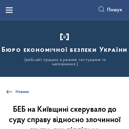
до
основного
Пошук
вмісту
Menu
Бюро економічної безпеки України
(вебсайт працює в режимі тестування та
наповнення )
Новини
БЕБ на Київщині скерувало до
суду справу відносно злочинної