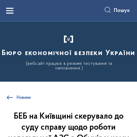
до
основного
Пошук
вмісту
Menu
Бюро економічної безпеки України
(вебсайт працює в режимі тестування та
наповнення )
Новини
БЕБ на Київщині скерувало до
суду справу щодо роботи