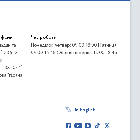
ефони
Час роботи:
адян та
Понеділок-четвер: 09:00-18:00 П'ятниця:
4) 236 13
09:00-16:45 Обідня перерва: 13:00-13:45
ї
 +38 (044)
ва "гаряча
In English