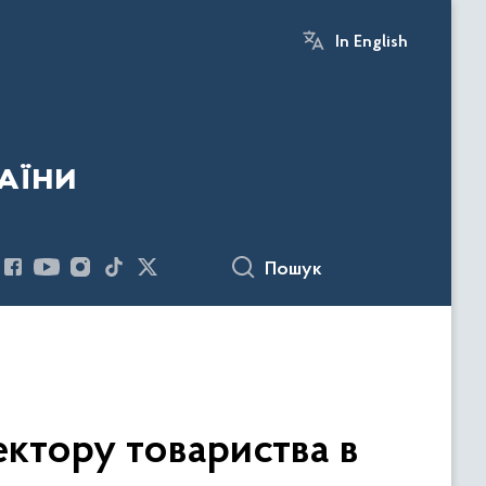
In English
аїни
Пошук
ектору товариства в