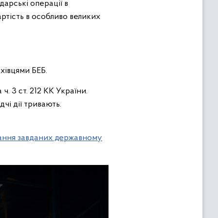
дарські операції в
артість в особливо великих
ахівцями БЕБ.
. 3 ст. 212 КК України.
чі дії тривають.
ування завданих державному