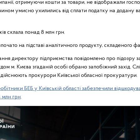
панії, отримуючи кошти за товари, не відображали госпо
 чином умисно ухилились від сплати податку на додану в
ів склала понад 8 млн грн.
почато на підставі аналітичного продукту, складеного ф
ання директору підприємства повідомлено про підозру за ч
м м. Києва згаданій особі обрано запобіжний захід. Слід
здійснюють прокурори Київської обласної прокуратури.
робітники БЕБ у Київській області забезпечили відшкод
 млн грн
.