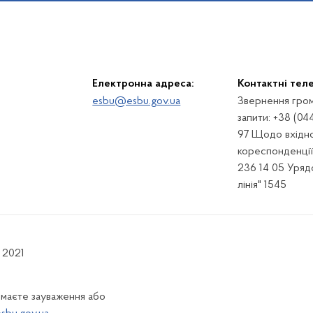
Електронна адреса:
Контактні тел
esbu@esbu.gov.ua
Звернення гром
запити: +38 (04
97 Щодо вхідно
кореспонденції:
236 14 05 Урядо
лінія" 1545
 2021
 маєте зауваження або