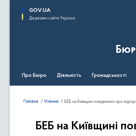
до
основного
GOV.UA
вмісту
Державні сайти України
Бюр
Про Бюро
Діяльність
Громадськості
Дія Центр
Головна
Новини
БЕБ на Київщині повідомило про підозру
БЕБ на Київщині по