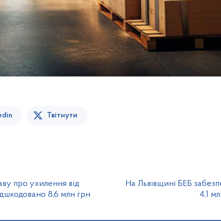
edin
Твітнути
аву про ухилення від
На Львівщині БЕБ забез
дшкодовано 8,6 млн грн
4,1 м