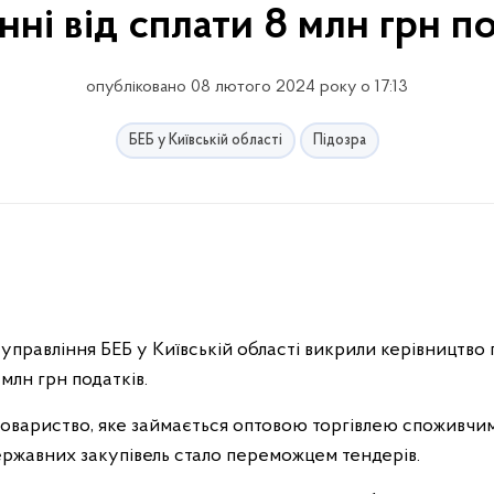
ні від сплати 8 млн грн п
опубліковано 08 лютого 2024 року о 17:13
БЕБ у Київській області
Підозра
правління БЕБ у Київській області викрили керівництво п
 млн грн податків.
товариство, яке займається оптовою торгівлею споживчими
ржавних закупівель стало переможцем тендерів.