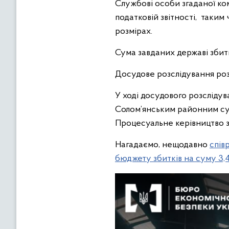
Службові особи згаданої ком
податковій звітності, таким
розмірах.
Сума завданих державі збитк
Досудове розслідування роз
У ході досудового розслідув
Солом’янським районним судо
Процесуальне керівництво 
Нагадаємо, нещодавно
спів
бюджету збитків на суму 3,4