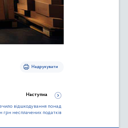
Надрукувати
Наступна
печило відшкодування понад
лн грн несплачених податків