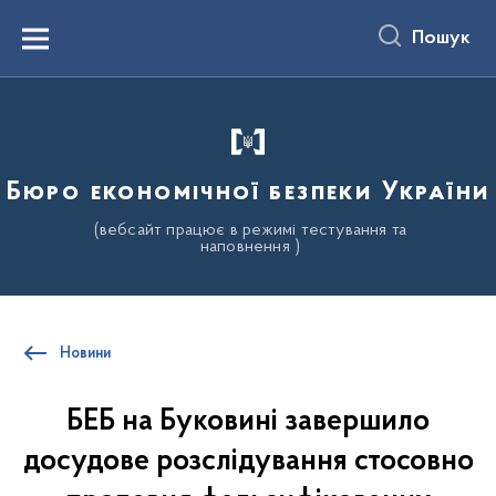
до
основного
Пошук
вмісту
Menu
Бюро економічної безпеки України
(вебсайт працює в режимі тестування та
наповнення )
Новини
БЕБ на Буковині завершило
досудове розслідування стосовно