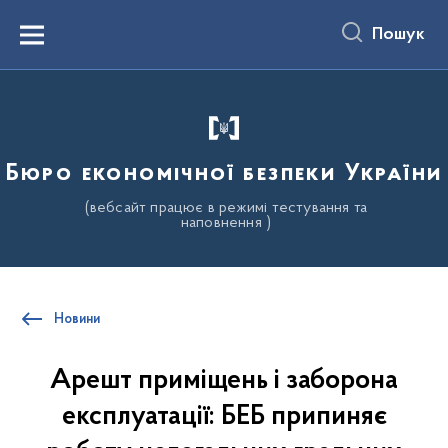
до
основного
Пошук
вмісту
Menu
Бюро економічної безпеки України
(вебсайт працює в режимі тестування та
наповнення )
Новини
Арешт приміщень і заборона
експлуатації: БЕБ припиняє