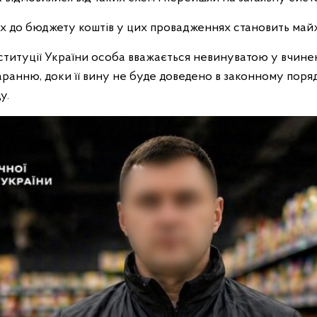
х до бюджету коштів у цих провадженнях становить майж
нституції України особа вважається невинуватою у вчине
ранню, доки її вину не буде доведено в законному поряд
у.