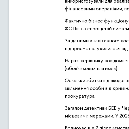
використовували для реаліза
фінансовими операціями, п
Фактично бізнес функціону
ФОПів на спрощеній системі
За даними аналітичного дос
підприємство ухилилося від 
Наразі керівнику повідомлено
(обов'язкових платежів).
Оскільки збитки відшкодован
звільнення особи від кримін
прокуратура.
Загалом детективи БЕБ у Че
місцевими мережами. У 2026
Водночас ще 2 підприємства