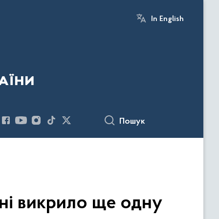
In English
аїни
Пошук
ині викрило ще одну