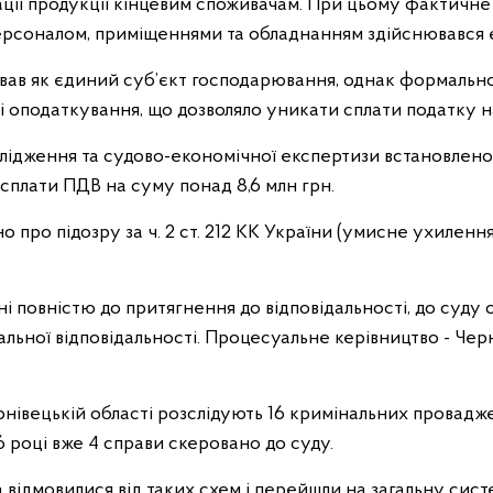
ції продукції кінцевим споживачам. При цьому фактичне 
ерсоналом, приміщеннями та обладнанням здійснювався
вав як єдиний суб’єкт господарювання, однак формальн
 оподаткування, що дозволяло уникати сплати податку на
лідження та судово-економічної експертизи встановлено
сплати ПДВ на суму понад 8,6 млн грн.
 про підозру за ч. 2 ст. 212 КК України (умисне ухилення 
і повністю до притягнення до відповідальності, до суду
альної відповідальності. Процесуальне керівництво - Че
рнівецькій області розслідують 16 кримінальних провад
 році вже 4 справи скеровано до суду.
 відмовилися від таких схем і перейшли на загальну сис