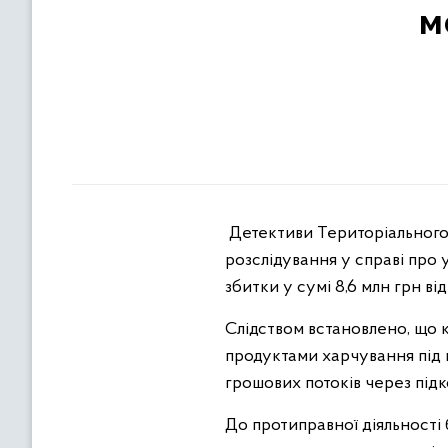
м
Детективи Територіального 
розслідування у справі про 
збитки у сумі 8,6 млн грн ві
Слідством встановлено, що к
продуктами харчування під 
грошових потоків через під
До протиправної діяльності 