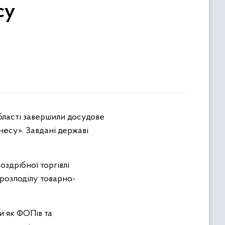
су
бласті завершили досудове
несу». Завдані державі
оздрібної торгівлі
розподілу товарно-
и як ФОПів та