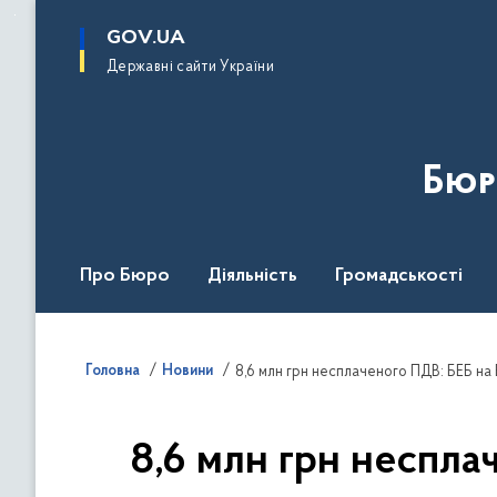
до
основного
GOV.UA
вмісту
Державні сайти України
Бюр
Про Бюро
Діяльність
Громадськості
Дія Центр
Головна
Новини
8,6 млн грн несплаченого ПДВ: БЕБ на
8,6 млн грн неспла