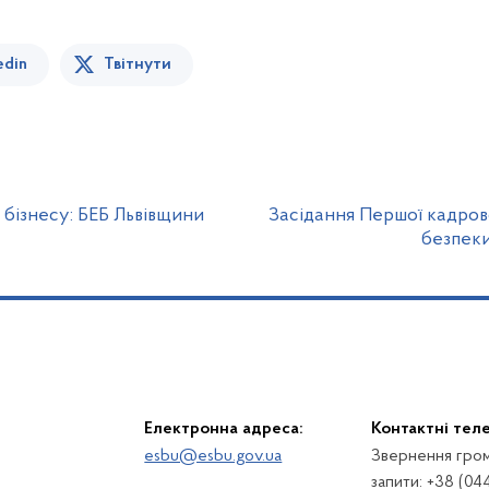
edin
Твітнути
бізнесу: БЕБ Львівщини
Засідання Першої кадрово
безпеки 
Електронна адреса:
Контактні тел
esbu@esbu.gov.ua
Звернення гром
запити: +38 (04