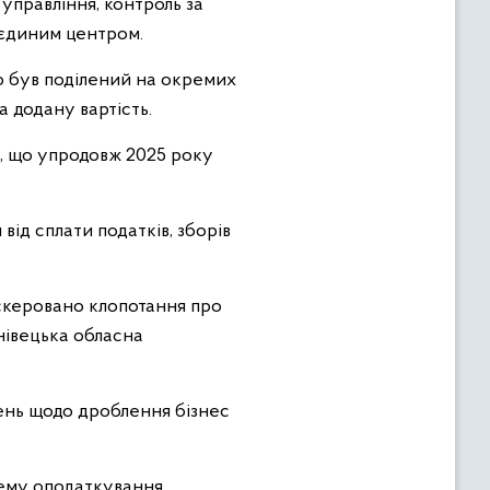
управління, контроль за
 єдиним центром.
о був поділений на окремих
 додану вартість.
, що упродовж 2025 року
від сплати податків, зборів
 скеровано клопотання про
рнівецька обласна
жень щодо дроблення бізнес
тему оподаткування.