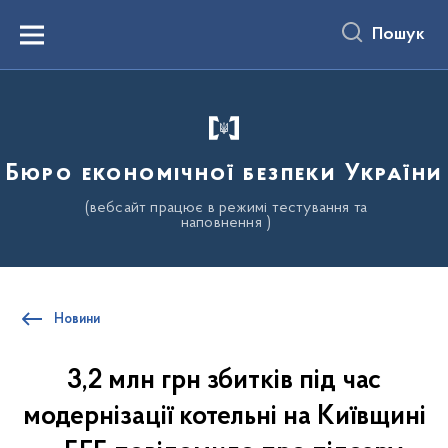
до
основного
Пошук
вмісту
Menu
Бюро економічної безпеки України
(вебсайт працює в режимі тестування та
наповнення )
Новини
3,2 млн грн збитків під час
модернізації котельні на Київщині