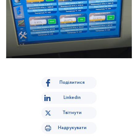
Поділитися
Linkedin
Твітнути
Надрукувати