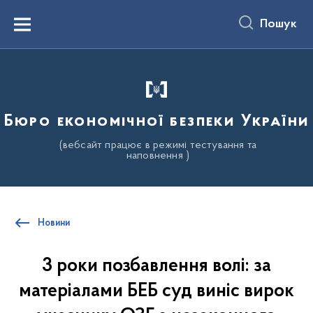
до
основного
Пошук
вмісту
Menu
Бюро економічної безпеки України
(вебсайт працює в режимі тестування та
наповнення )
Новини
3 роки позбавлення волі: за
матеріалами БЕБ суд виніс вирок