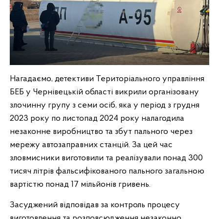
Нагадаємо, детективи Територіального управління
БЕБ у Чернівецькій області викрили організовану
злочинну групу з семи осіб, яка у період з грудня
2023 року по листопад 2024 року налагодила
незаконне виробництво та збут пального через
мережу автозаправних станцій. За цей час
зловмисники виготовили та реалізували понад 300
тисяч літрів фальсифікованого пального загальною
вартістю понад 17 мільйонів гривень.
Засуджений відповідав за контроль процесу
виготовлення та розповсюдження незаконно