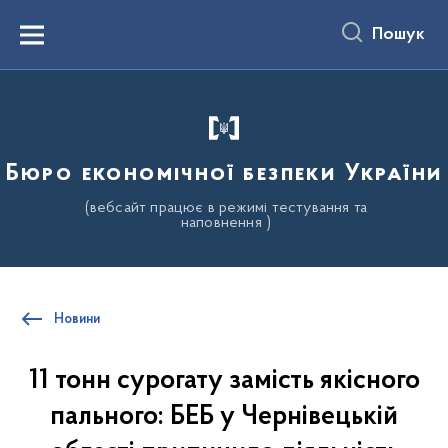
до
основного
Пошук
вмісту
Menu
Бюро економічної безпеки України
(вебсайт працює в режимі тестування та
наповнення )
Новини
11 тонн сурогату замість якісного
пального: БЕБ у Чернівецькій