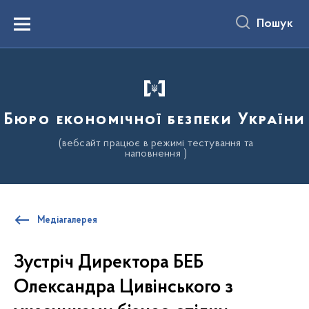
до
основного
Пошук
вмісту
Menu
Бюро економічної безпеки України
(вебсайт працює в режимі тестування та
наповнення )
Медіагалерея
Зустріч Директора БЕБ
Олександра Цивінського з