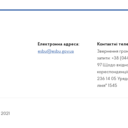
Електронна адреса:
Контактні тел
esbu@esbu.gov.ua
Звернення гром
запити: +38 (04
97 Щодо вхідно
кореспонденції:
236 14 05 Урядо
лінія" 1545
 2021