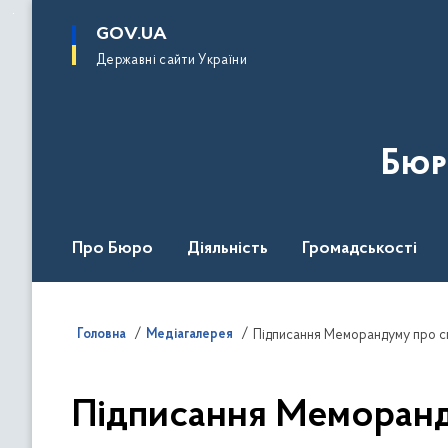
до
основного
GOV.UA
вмісту
Державні сайти України
Бюр
Про Бюро
Діяльність
Громадськості
Дія Центр
Головна
Медіагалерея
Підписання Меморандуму про с
Підписання Меморанд