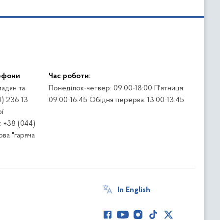
ефони
Час роботи:
адян та
Понеділок-четвер: 09:00-18:00 П'ятниця:
4) 236 13
09:00-16:45 Обідня перерва: 13:00-13:45
ї
 +38 (044)
ва "гаряча
In English