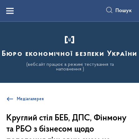
до
основного
Пошук
вмісту
Menu
Бюро економічної безпеки України
(вебсайт працює в режимі тестування та
наповнення )
Медіагалерея
Круглий стіл БЕБ, ДПС, Фінмону
та РБО з бізнесом щодо