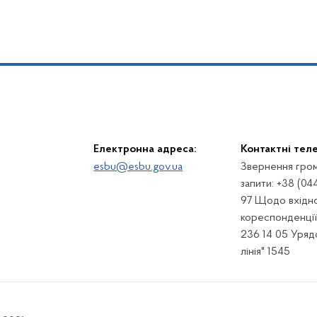
Електронна адреса:
Контактні тел
esbu@esbu.gov.ua
Звернення гром
запити: +38 (04
97 Щодо вхідно
кореспонденції:
236 14 05 Урядо
лінія" 1545