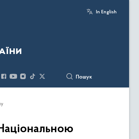
In English
аїни
Пошук
ку
 Національною