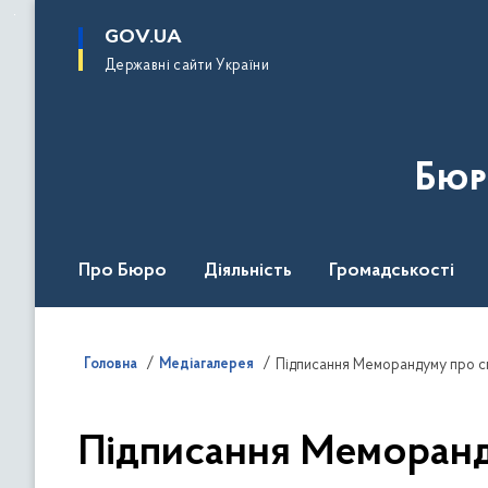
до
основного
GOV.UA
вмісту
Державні сайти України
Бюр
Про Бюро
Діяльність
Громадськості
Дія Центр
Головна
Медіагалерея
Підписання Меморандуму про сп
Підписання Меморанд