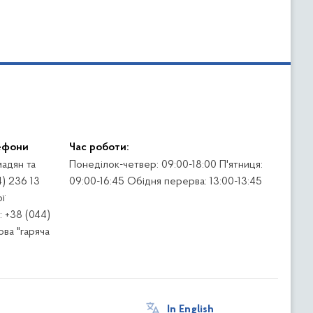
ефони
Час роботи:
адян та
Понеділок-четвер: 09:00-18:00 П'ятниця:
4) 236 13
09:00-16:45 Обідня перерва: 13:00-13:45
ї
 +38 (044)
ва "гаряча
In English