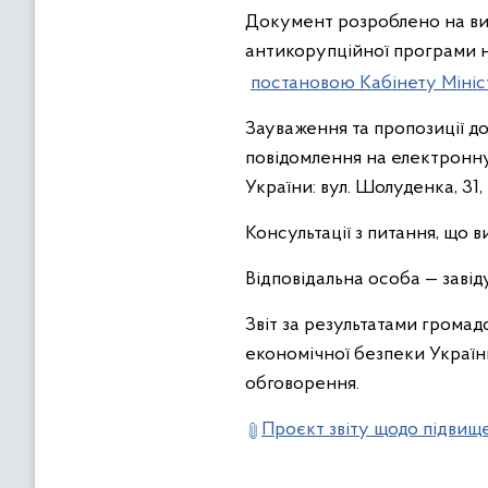
Документ розроблено на вико
антикорупційної програми н
постановою Кабінету Мініст
Зауваження та пропозиції д
повідомлення на електронн
України: вул. Шолуденка, 31, м
Консультації з питання, що 
Відповідальна особа — завід
Звіт за результатами гром
економічної безпеки України
обговорення.
Проєкт звіту щодо підвищ