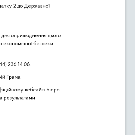
одатку 2 до Державної
з дня оприлюднення цього
 економічної безпеки
4) 236 14 06.
ій Грама.
офіційному вебсайті Бюро
за результатами