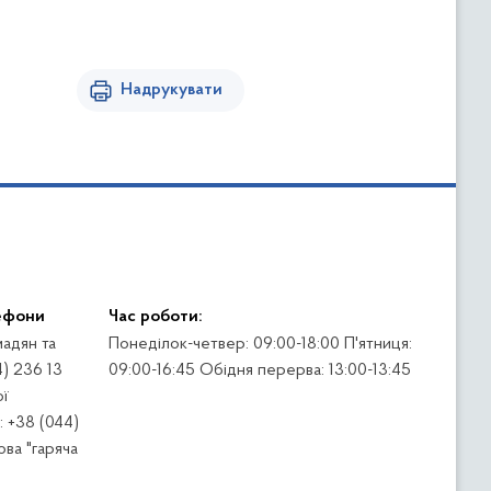
Надрукувати
ефони
Час роботи:
адян та
Понеділок-четвер: 09:00-18:00 П'ятниця:
4) 236 13
09:00-16:45 Обідня перерва: 13:00-13:45
ї
 +38 (044)
ва "гаряча