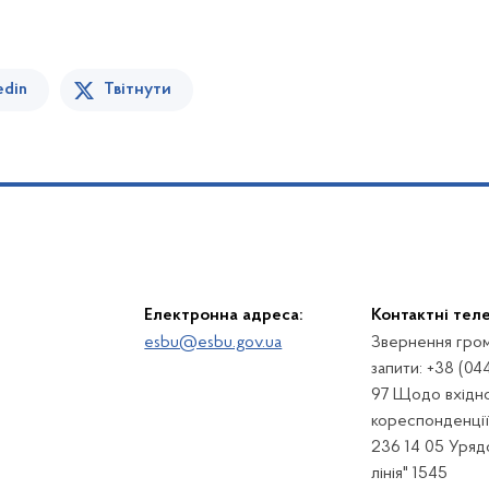
edin
Твітнути
Електронна адреса:
Контактні тел
esbu@esbu.gov.ua
Звернення гром
запити: +38 (04
97 Щодо вхідно
кореспонденції:
236 14 05 Урядо
лінія" 1545