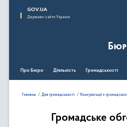
до
основного
GOV.UA
вмісту
Державні сайти України
Бюр
Про Бюро
Діяльність
Громадськості
Дія Центр
Головна
Для громадськості
Консультації з громадські
Громадське обг