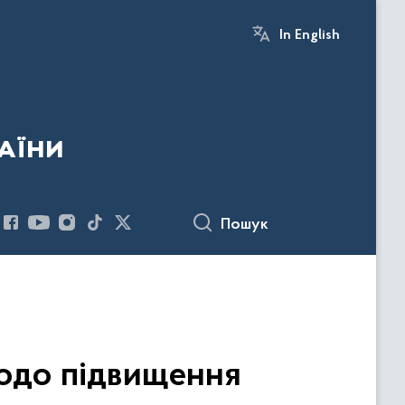
In English
аїни
Пошук
щодо підвищення