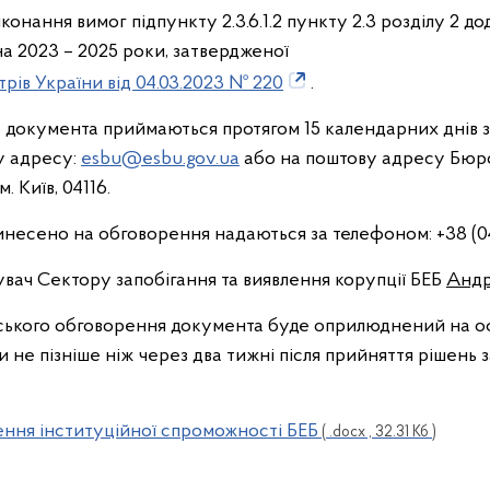
нання вимог підпункту 2.3.6.1.2 пункту 2.3 розділу 2 д
а 2023 – 2025 роки, затвердженої
рів України від 04.03.2023 № 220
.
о документа приймаються протягом 15 календарних днів 
у адресу:
esbu@esbu.gov.ua
або на поштову адресу Бюро
. Київ, 04116.
винесено на обговорення надаються за телефоном: +38 (04
увач Сектору запобігання та виявлення корупції БЕБ
Андр
адського обговорення документа буде оприлюднений на 
 не пізніше ніж через два тижні після прийняття рішень 
ення інституційної спроможності БЕБ
( .docx , 32.31 Кб )