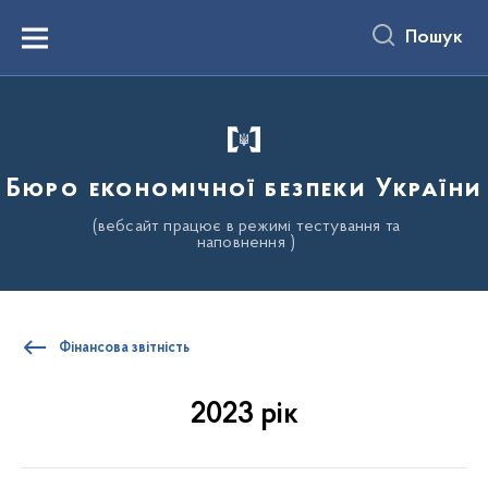
до
основного
Пошук
вмісту
Menu
Бюро економічної безпеки України
(вебсайт працює в режимі тестування та
наповнення )
Фінансова звітність
2023 рік